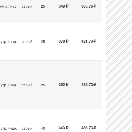
349
385.76
нутр. / нар
серый
25
378
421.73
утр. / нар.
серый
25
392
435.73
утр. / нар.
серый
25
443
486.73
утр. / нар.
серый
40