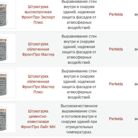
Выравнивание стен
Штукатурка
внутри и снаружи
высокопрочная
зданий, надежная
Perfekta
вн
ФронтПро Эксперт
защита фасадов от
Плюс
атмосферных
воздействий.
Выравнивание стен
внутри и снаружи
Штукатурка
зданий, надежная
облегченная
Perfekta
вн
защита фасадов от
ФронтПро Мастер
атмосферных
воздействий.
Выравнивание стен
Штукатурка
внутри и снаружи
облегченная
зданий, надежная
Perfekta
вн
ФронтПро Мастер
защита фасадов от
Плюс
атмосферных
воздействий.
Высококачественное
Штукатурка
выравнивание стен
цементно-
и потолков внутри и
Perfekta
вн
известковая
снаружи зданий при
ФронтПро Лайт МН
отрицательных
температурах.