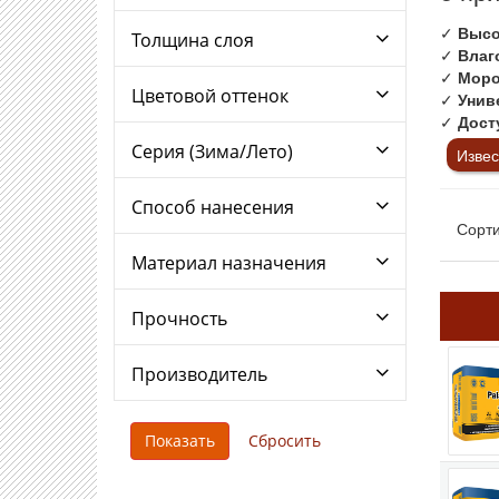
✓
Высо
Толщина слоя
✓
Влаг
✓
Моро
Цветовой оттенок
✓
Унив
✓
Дост
Серия (Зима/Лето)
Извес
Способ нанесения
Сорти
Материал назначения
Прочность
Производитель