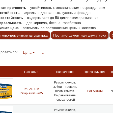
кая прочность
– устойчивость к механическим повреждениям
остойкость
– идеально для ванных, кухонь и фасадов
зостойкость
– выдерживает до 50 циклов замораживания
ерсальность
– для кирпича, бетона, газобетона
упная цена
– оптимальное соотношение цены и качества
тково-цементная штукатурка
Песчано-цементная штукатурка
ровать по:
Цена
Название
Назначение
Производитель
П
Ремонт сколов,
выбоин, трещин,
PALADIUM
швов, стыков.
PALADIUM
в
PalaplasteR-205
Выравнивание
поверхностей
Ремонт сколов,