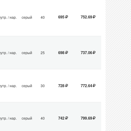
695
752.69
утр. / нар.
серый
40
698
737.06
утр. / нар.
серый
25
728
772.64
утр. / нар.
серый
30
742
799.69
утр. / нар.
серый
40