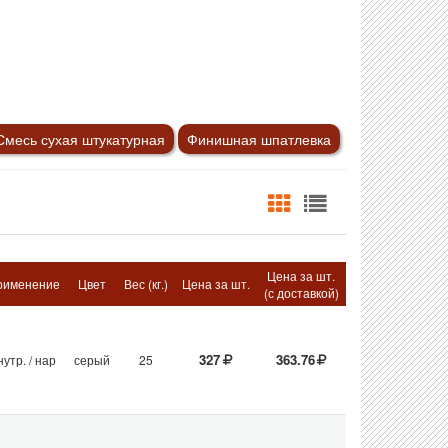
Смесь сухая штукатурная
Финишная шпатлевка
Цена за шт.
рименение
Цвет
Вес (кг.)
Цена за шт.
(с доставкой)
327
363.76
нутр. / нар
серый
25