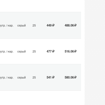
449
488.06
утр. / нар.
серый
25
477
516.06
утр. / нар.
серый
25
541
580.06
утр. / нар.
серый
25