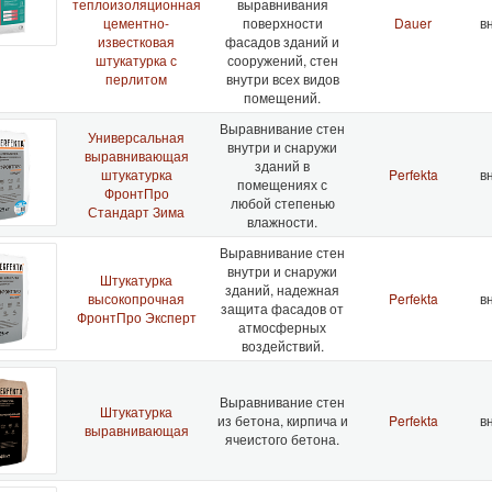
теплоизоляционная
выравнивания
цементно-
поверхности
Dauer
вн
известковая
фасадов зданий и
штукатурка с
сооружений, стен
перлитом
внутри всех видов
помещений.
Выравнивание стен
Универсальная
внутри и снаружи
выравнивающая
зданий в
штукатурка
Perfekta
вн
помещениях с
ФронтПро
любой степенью
Стандарт Зима
влажности.
Выравнивание стен
внутри и снаружи
Штукатурка
зданий, надежная
высокопрочная
Perfekta
вн
защита фасадов от
ФронтПро Эксперт
атмосферных
воздействий.
Выравнивание стен
Штукатурка
из бетона, кирпича и
Perfekta
вн
выравнивающая
ячеистого бетона.