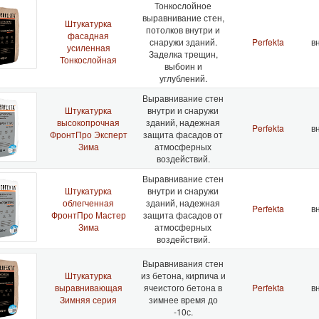
Тонкослойное
выравнивание стен,
Штукатурка
потолков внутри и
фасадная
снаружи зданий.
Perfekta
вн
усиленная
Заделка трещин,
Тонкослойная
выбоин и
углублений.
Выравнивание стен
Штукатурка
внутри и снаружи
высокопрочная
зданий, надежная
Perfekta
вн
ФронтПро Эксперт
защита фасадов от
Зима
атмосферных
воздействий.
Выравнивание стен
Штукатурка
внутри и снаружи
облегченная
зданий, надежная
Perfekta
вн
ФронтПро Мастер
защита фасадов от
Зима
атмосферных
воздействий.
Выравнивания стен
Штукатурка
из бетона, кирпича и
выравнивающая
ячеистого бетона в
Perfekta
вн
Зимняя серия
зимнее время до
-10с.