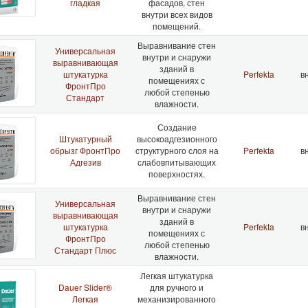
гладкая
фасадов, стен
внутри всех видов
помещений.
Выравнивание стен
Универсальная
внутри и снаружи
выравнивающая
зданий в
штукатурка
Perfekta
вн
помещениях с
ФронтПро
любой степенью
Стандарт
влажности.
Создание
Штукатурный
высокоадгезионного
обрызг ФронтПро
структурного слоя на
Perfekta
вн
Адгезив
слабовпитывающих
поверхностях.
Выравнивание стен
Универсальная
внутри и снаружи
выравнивающая
зданий в
штукатурка
Perfekta
вн
помещениях с
ФронтПро
любой степенью
Стандарт Плюс
влажности.
Легкая штукатурка
Dauer Slider®
для ручного и
Легкая
механизированного