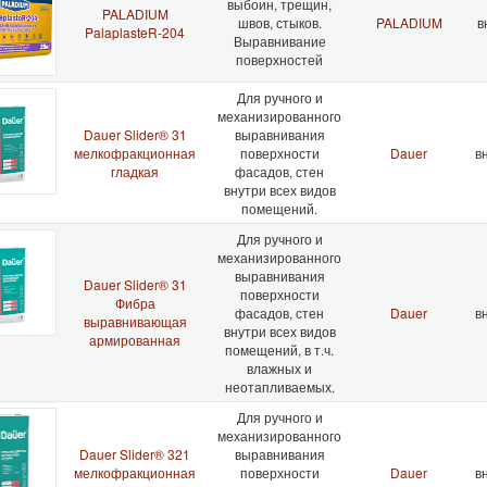
выбоин, трещин,
PALADIUM
швов, стыков.
PALADIUM
в
PalaplasteR-204
Выравнивание
поверхностей
Для ручного и
механизированного
Dauer Slider® 31
выравнивания
мелкофракционная
поверхности
Dauer
вн
гладкая
фасадов, стен
внутри всех видов
помещений.
Для ручного и
механизированного
выравнивания
Dauer Slider® 31
поверхности
Фибра
фасадов, стен
Dauer
вн
выравнивающая
внутри всех видов
армированная
помещений, в т.ч.
влажных и
неотапливаемых.
Для ручного и
механизированного
Dauer Slider® 321
выравнивания
мелкофракционная
поверхности
Dauer
вн