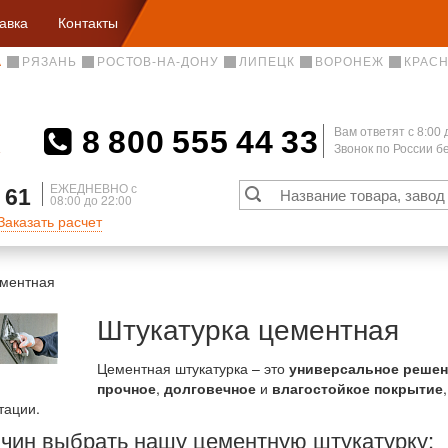
авка
Контакты
А
РЯЗАНЬ
РОСТОВ-НА-ДОНУ
ЛИПЕЦК
ВОРОНЕЖ
КРАС
8 800 555 44 33
Вам ответят c 8:00 
Звонок по России 
А
ЕЖЕДНЕВНО с
 61
08:00 до 22:00
Заказать расчет
ементная
Штукатурка цементная
Цементная штукатурка – это
универсальное решен
прочное
,
долговечное
и
влагостойкое покрытие
тации.
ичин выбрать нашу цементную штукатурку: