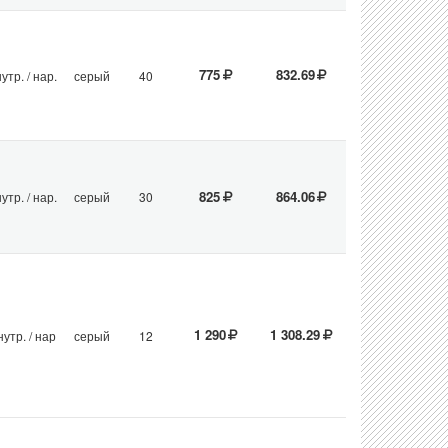
775
832.69
утр. / нар.
серый
40
825
864.06
утр. / нар.
серый
30
1 290
1 308.29
нутр. / нар
серый
12