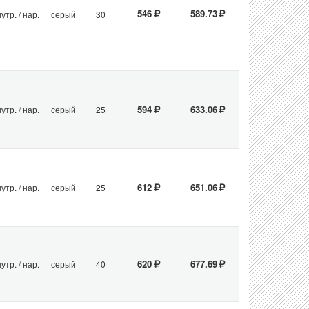
546
589.73
утр. / нар.
серый
30
594
633.06
утр. / нар.
серый
25
612
651.06
утр. / нар.
серый
25
620
677.69
утр. / нар.
серый
40