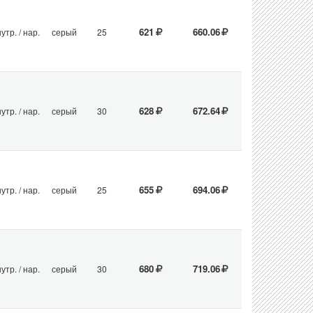
621
660.06
утр. / нар.
серый
25
628
672.64
утр. / нар.
серый
30
655
694.06
утр. / нар.
серый
25
680
719.06
утр. / нар.
серый
30