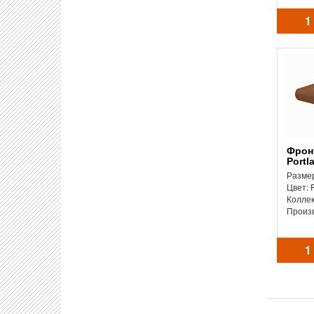
1
Фронтальная ступень
Portl
Размер
Цвет: 
Колле
Произ
1