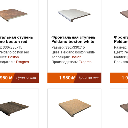
Фронтальная ступень
Фронтальная ступень
no boston red
Peldano boston white
Peldan
: 330x330x15
Размер: 330x330x15
Размер:
Peldano boston red
Цвет: Peldano boston white
Цвет: Pe
кция:
Boston
Коллекция:
Boston
Коллекц
водитель:
Exagres
Производитель:
Exagres
Произво
 950
1 950
1 
Цена за шт.
Цена за шт.