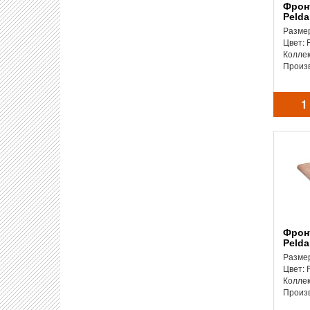
Фронтальная ступень
Pelda
Размер
Цвет: 
Колле
Произ
1
Фронтальная ступень
Pelda
Размер
Цвет: 
Колле
Произ