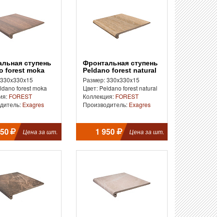
Фронтальная ступень
o forest moka
Peldano forest natural
 330x330x15
Размер: 330x330x15
ldano forest moka
Цвет: Peldano forest natural
ия:
FOREST
Коллекция:
FOREST
дитель:
Exagres
Производитель:
Exagres
950
1 950
Цена за шт.
Цена за шт.