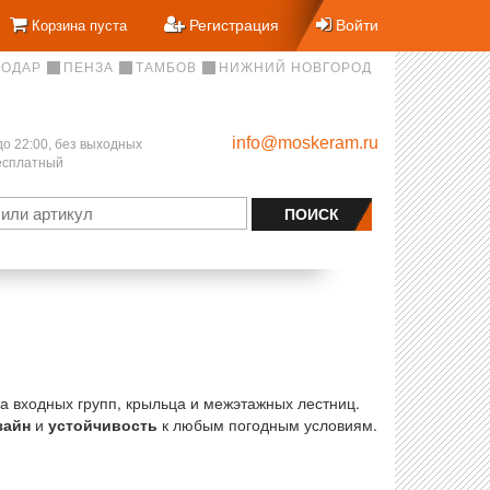
Регистрация
Войти
Корзина пуста
НОДАР
ПЕНЗА
ТАМБОВ
НИЖНИЙ НОВГОРОД
info@moskeram.ru
до 22:00, без выходных
бесплатный
а входных групп, крыльца и межэтажных лестниц.
зайн
и
устойчивость
к любым погодным условиям.