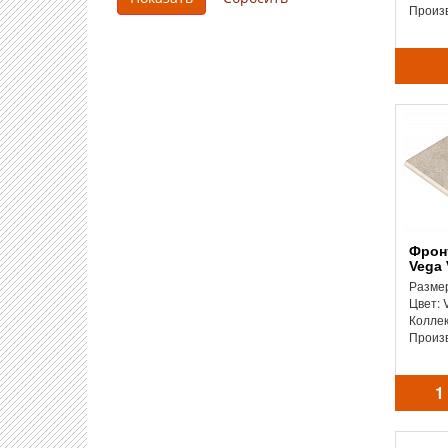
Произ
Фронтальная ступень
Vega 
Размер
Цвет: 
Колле
Произ
1