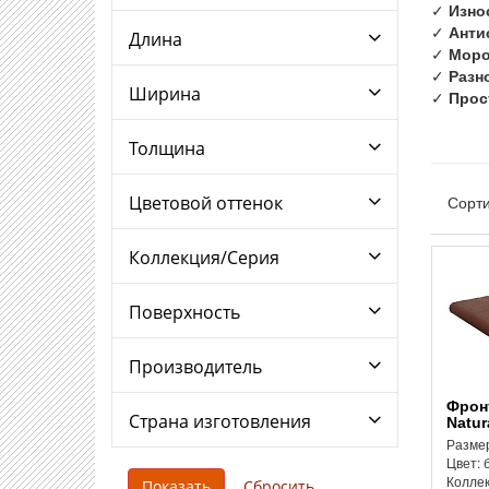
✓
Изно
✓
Анти
Длина
✓
Моро
✓
Разн
Ширина
✓
Прос
Толщина
Сорти
Цветовой оттенок
Коллекция/Серия
Поверхность
Производитель
Фронтальная cтупень
Страна изготовления
Natur
Размер
Цвет: 
Колле