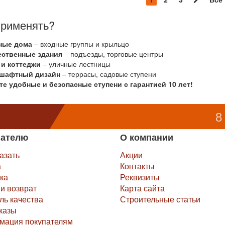
применять?
ные дома
– входные группы и крыльцо
ственные здания
– подъезды, торговые центры
 и коттеджи
– уличные лестницы
шафтный дизайн
– террасы, садовые ступени
те удобные и безопасные ступени с гарантией 10 лет!
8
пателю
О компании
казать
Акции
а
Контакты
ка
Реквизиты
и возврат
Карта сайта
ль качества
Строительные статьи
казы
мация покупателям