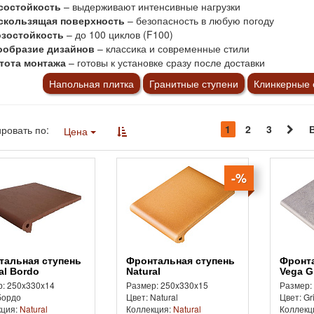
состойкость
– выдерживают интенсивные нагрузки
скользящая поверхность
– безопасность в любую погоду
зостойкость
– до 100 циклов (F100)
ообразие дизайнов
– классика и современные стили
тота монтажа
– готовы к установке сразу после доставки
Напольная плитка
Гранитные ступени
Клинкерные 
1
2
3
ровать по:
Цена
-%
Фронтальная ступень
Фронтальная ступень
al Bordo
Natural
Vega G
: 250x330x14
Размер: 250x330x15
Размер:
бордо
Цвет: Natural
Цвет: Gr
кция:
Natural
Коллекция:
Natural
Коллекц