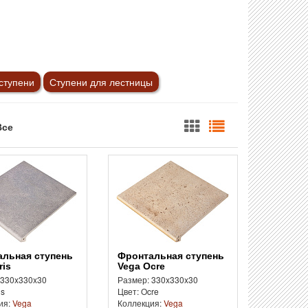
ступени
Ступени для лестницы
Все
Фронтальная ступень
ris
Vega Ocre
 330x330x30
Размер: 330x330x30
is
Цвет: Ocre
ия:
Vega
Коллекция:
Vega