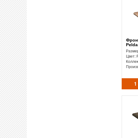
Фронтальная ступень
Pelda
Размер
Цвет: 
Колле
Произ
1