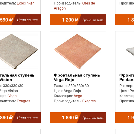
водитель:
Ecoclinker
Производитель:
Gres de
Произво
Aragon
590
1 200
1 
Цена за шт.
Цена за шт.
Фронтальная ступень
Фронтальная ступень
Vision
Vega Rojo
Peldan
: 330x330x30
Размер: 330x330x30
Размер:
Vega Vision
Цвет: Vega Rojo
Цвет: Pe
кция:
Vega
Коллекция:
Vega
Коллекц
водитель:
Exagres
Производитель:
Exagres
Произво
 890
1 890
1 
Цена за шт.
Цена за шт.