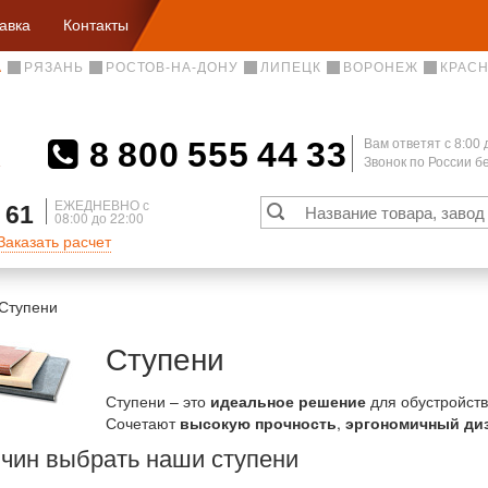
авка
Контакты
А
РЯЗАНЬ
РОСТОВ-НА-ДОНУ
ЛИПЕЦК
ВОРОНЕЖ
КРАС
8 800 555 44 33
Вам ответят c 8:00 
Звонок по России 
А
ЕЖЕДНЕВНО с
 61
08:00 до 22:00
Заказать расчет
Ступени
Ступени
Ступени – это
идеальное решение
для обустройств
Сочетают
высокую прочность
,
эргономичный ди
ичин выбрать наши ступени