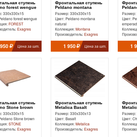
Фронтальная ступень
Фронтальная ступень
no forest wengue
Peldano montana
Peldan
natural
empera
: 330x330x15
Размер: 330x330x15
Размер:
Peldano forest wengue
Цвет: Peldano montana
Цвет: P
кция:
FOREST
natural
emperad
водитель:
Exagres
Коллекция:
Montana
Коллекц
Производитель:
Exagres
Произво
 950
1 950
1 
Цена за шт.
Цена за шт.
Фронтальная ступень
Фронтальная ступень
no Stone brown
Metalica Basalt
Metali
: 330x330x15
Размер: 330x330x13
Размер:
Peldano Stone brown
Цвет: Basalt
Цвет: Ch
кция:
STONE
Коллекция:
Metalica
Коллекц
водитель:
Exagres
Производитель:
Exagres
Произво