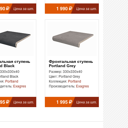
990
1 990
Цена за шт.
Цена за шт.
Фронтальная ступень
nd Black
Portland Grey
 330x330x40
Размер: 330x330x40
rtland Black
Цвет: Portland Grey
ия:
Portland
Коллекция:
Portland
дитель:
Exagres
Производитель:
Exagres
995
1 995
Цена за шт.
Цена за шт.