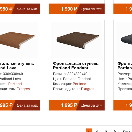
 950
1 990
1 
Цена за шт.
Цена за шт.
Фронтальная ступень
Фронтальная ступень
and Lava
Portland Fondant
Portla
: 330x330x40
Размер: 330x330x40
Размер:
Portland Lava
Цвет: Portland Fondant
Цвет: Po
кция:
Portland
Коллекция:
Portland
Коллекц
водитель:
Exagres
Производитель:
Exagres
Произво
 995
1 995
1 
Цена за шт.
Цена за шт.
1
2
3
Все