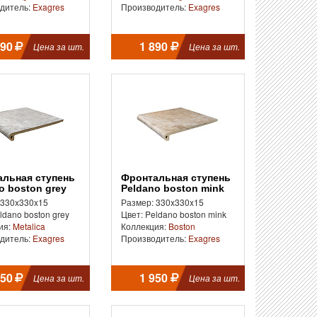
дитель:
Exagres
Производитель:
Exagres
890
1 890
Цена за шт.
Цена за шт.
Фронтальная ступень
o boston grey
Peldano boston mink
 330x330x15
Размер: 330x330x15
ldano boston grey
Цвет: Peldano boston mink
ия:
Metalica
Коллекция:
Boston
дитель:
Exagres
Производитель:
Exagres
950
1 950
Цена за шт.
Цена за шт.