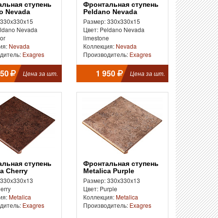
Фронтальная ступень
o Nevada
Peldano Nevada
dor
limestone
 330x330x15
Размер: 330x330x15
eldano Nevada
Цвет: Peldano Nevada
or
limestone
ия:
Nevada
Коллекция:
Nevada
дитель:
Exagres
Производитель:
Exagres
950
1 950
Цена за шт.
Цена за шт.
Фронтальная ступень
ca Cherry
Metalica Purple
 330x330x13
Размер: 330x330x13
erry
Цвет: Purple
ия:
Metalica
Коллекция:
Metalica
дитель:
Exagres
Производитель:
Exagres