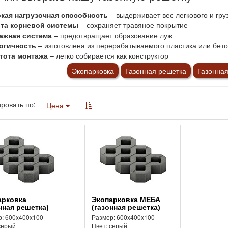
кая нагрузочная способность
– выдерживает вес легкового и гру
та корневой системы
– сохраняет травяное покрытие
ажная система
– предотвращает образование луж
огичность
– изготовлена из перерабатываемого пластика или бет
тота монтажа
– легко собирается как конструктор
Экопарковка
Газонная решетка
Газонная
ровать по:
Цена
Экопарковка МЕБА
нная решетка)
(газонная решетка)
: 600x400x100
Размер: 600x400x100
серый
Цвет: серый