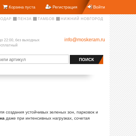
Регистрация
Войти
Корзина пуста
НОДАР
ПЕНЗА
ТАМБОВ
НИЖНИЙ НОВГОРОД
info@moskeram.ru
до 22:00, без выходных
бесплатный
ля создания устойчивых зеленых зон, парковок и
на
даже при интенсивных нагрузках, сочетая