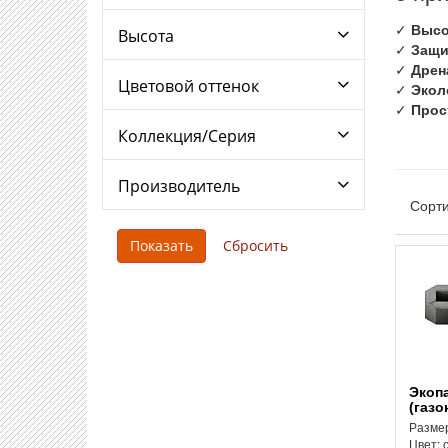
✓
Высо
Высота
✓
Защи
✓
Дрен
Цветовой оттенок
✓
Экол
✓
Прос
Коллекция/Серия
Производитель
Сорти
Экопарковка
(газо
Размер
Цвет: 