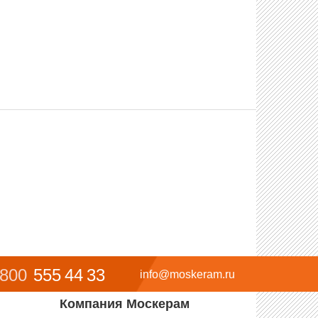
 800
555 44 33
info@moskeram.ru
Компания Москерам