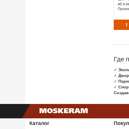
м2 в а
Произ
1
Где 
✓
Экоп
✓
Двор
✓
Парк
✓
Спор
Создав
Каталог
Поку