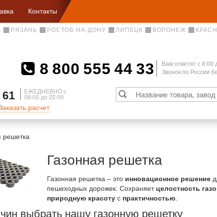
авка
Контакты
А
РЯЗАНЬ
РОСТОВ-НА-ДОНУ
ЛИПЕЦК
ВОРОНЕЖ
КРАС
8 800 555 44 33
Вам ответят c 8:00 
Звонок по России 
А
ЕЖЕДНЕВНО с
 61
08:00 до 22:00
Заказать расчет
я решетка
Газонная решетка
Газонная решетка – это
инновационное решение
д
пешеходных дорожек. Сохраняет
целостность газо
природную красоту
с
практичностью
.
ичин выбрать нашу газонную решетку