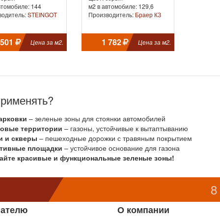
втомобиле: 144
м2 в автомобиле: 129,6
водитель:
STEINGOT
Производитель:
Браер КЗ
 501
1 782
Цена за м2.
Цена за м2.
применять?
арковки
– зеленые зоны для стоянки автомобилей
овые территории
– газоны, устойчивые к вытаптыванию
и и скверы
– пешеходные дорожки с травяным покрытием
тивные площадки
– устойчивое основание для газона
айте красивые и функциональные зеленые зоны!
8
пателю
О компании