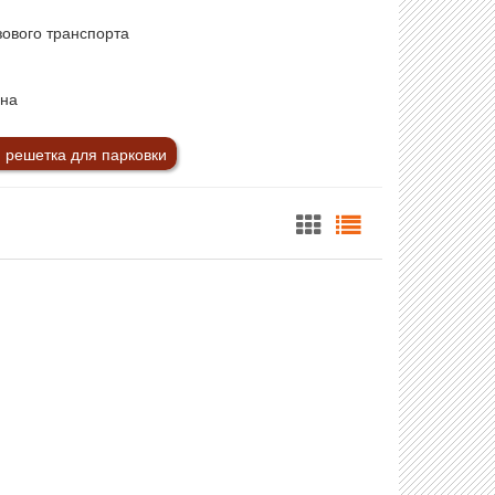
зового транспорта
она
 решетка для парковки