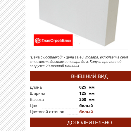
"Цена с доставкой" - цена за ед. товара, включает в себя
стоимость доставки товара до г. Калуга при полной
загрузке 20-тонной машины.
ВНЕШНИЙ ВИД
Длина
625 мм
Ширина
125 мм
Высота
250 мм
Цвет
белый
Цветовой оттенок
белый
ДОПОЛНИТЕЛЬНО