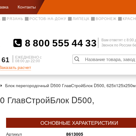
авка
Контакты
А
РЯЗАНЬ
РОСТОВ-НА-ДОНУ
ЛИПЕЦК
ВОРОНЕЖ
КРАС
8 800 555 44 33
Вам ответят c 8:00 
Звонок по России 
А
ЕЖЕДНЕВНО с
 61
08:00 до 22:00
Заказать расчет
Блок перегородочный D500 ГлавСтройБлок D500, 625x125x250м
0 ГлавСтройБлок D500,
ОСНОВНЫЕ ХАРАКТЕРИСТИКИ
Артикул
8613005