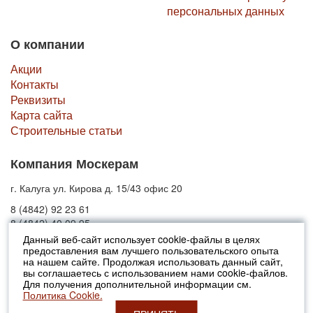
персональных данных
О компании
Акции
Контакты
Реквизиты
Карта сайта
Строительные статьи
Компания Москерам
г. Калуга ул. Кирова д. 15/43 офис 20
8 (4842) 92 23 61
8 (4842) 40 09 95
Данный веб-сайт использует cookie-файлы в целях
предоставления вам лучшего пользовательского опыта
© 2010-2026 Москерам
на нашем сайте. Продолжая использовать данный сайт,
Указанные на сайте цены не являются публичной офертой (ст.435 ГК
вы соглашаетесь с использованием нами cookie-файлов.
РФ).
Для получения дополнительной информации см.
Стоимость и наличие товара просьба уточнять в офисах продаж....
Политика Cookie.