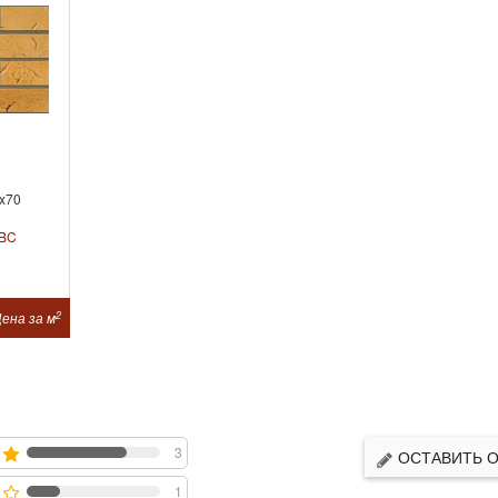
x70
BC
2
ена за м
3
ОСТАВИТЬ 
1