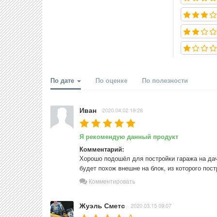
По дате
По оценке
По полезности
Иван
2020.04.02 19:26
Я рекомендую данный продукт
Комментарий:
Хорошо подошёл для постройки гаража на дач
будет похож внешне на блок, из которого по
Комментировать
Жуэль Сметс
2020.03.15 09:07