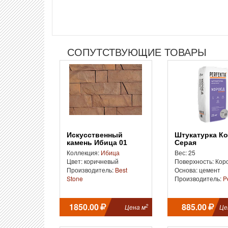
СОПУТСТВУЮЩИЕ ТОВАРЫ
Искусственный
Штукатурка Короед
камень Ибица 01
Серая
Коллекция:
Ибица
Вес: 25
Цвет: коричневый
Поверхность: Кор
Производитель:
Best
Основа: цемент
Stone
Производитель:
P
1850.00
885.00
2
Цена м
Це