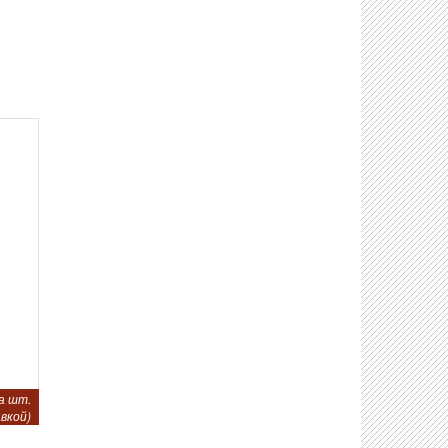
а шт.
вкой)