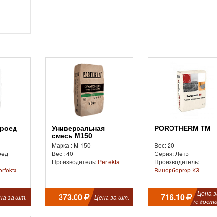
Универсальная
POROTHERM TM
смесь М150
Марка : М-150
Вес: 20
оед
Вес : 40
Серия: Лето
Производитель:
Perfekta
Производитель:
erfekta
Винербергер КЗ
Цена з
373.00
716.10
на за шт.
Цена за шт.
(с доста