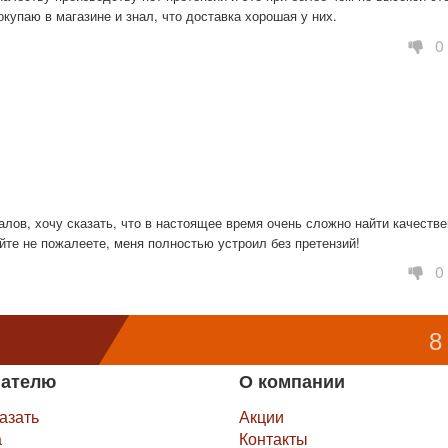
окупаю в магазине и знал, что доставка хорошая у них.
0
лов, хочу сказать, что в настоящее время очень сложно найти качестве
айте не пожалеете, меня полностью устроил без претензий!
0
8
пателю
О компании
казать
Акции
а
Контакты