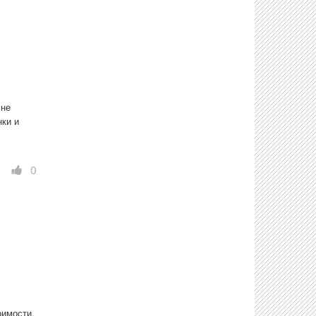
не 
ки и 
0
имости. 