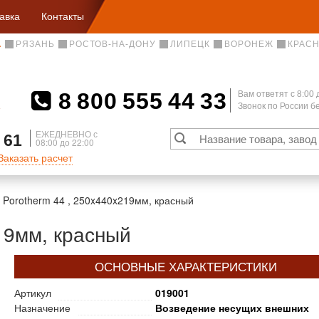
авка
Контакты
А
РЯЗАНЬ
РОСТОВ-НА-ДОНУ
ЛИПЕЦК
ВОРОНЕЖ
КРАС
8 800 555 44 33
Вам ответят c 8:00 
Звонок по России 
А
ЕЖЕДНЕВНО с
 61
08:00 до 22:00
Заказать расчет
Porotherm 44 , 250x440x219мм, красный
19мм, красный
ОСНОВНЫЕ ХАРАКТЕРИСТИКИ
Артикул
019001
Назначение
Возведение несущих внешних