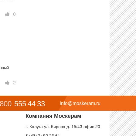
0
нный 
2
 800
555 44 33
info@moskeram.ru
Компания Москерам
г. Калуга ул. Кирова д. 15/43 офис 20
8 (4842) 92 23 61