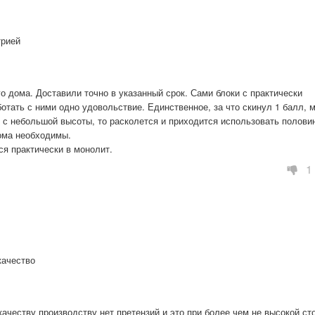
трией
о дома. Доставили точно в указанный срок. Сами блоки с практически 
тать с ними одно удовольствие. Единственное, за что скинул 1 балл, м
 с небольшой высоты, то расколется и приходится использовать половин
ома необходимы.

ся практически в монолит.
1
качество
ачеству производству нет претензий и это при более чем не высокой сто