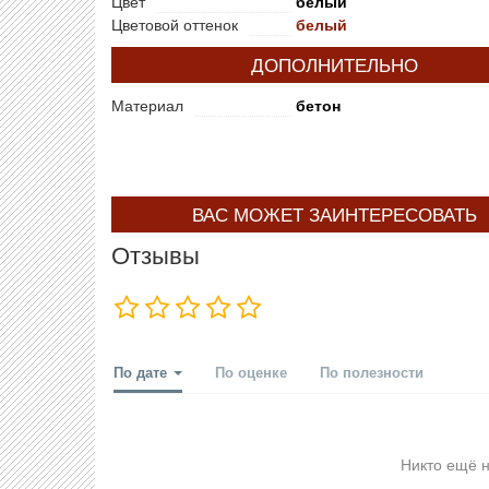
Цвет
белый
Цветовой оттенок
белый
ДОПОЛНИТЕЛЬНО
Материал
бетон
ВАС МОЖЕТ ЗАИНТЕРЕСОВАТЬ
Отзывы
По дате
По оценке
По полезности
Никто ещё н