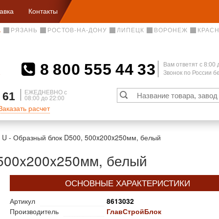
авка
Контакты
А
РЯЗАНЬ
РОСТОВ-НА-ДОНУ
ЛИПЕЦК
ВОРОНЕЖ
КРАС
8 800 555 44 33
Вам ответят c 8:00 
Звонок по России 
А
ЕЖЕДНЕВНО с
 61
08:00 до 22:00
Заказать расчет
U - Образный блок D500, 500x200x250мм, белый
 500x200x250мм, белый
ОСНОВНЫЕ ХАРАКТЕРИСТИКИ
Артикул
8613032
Производитель
ГлавСтройБлок