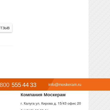
ОТЗЫВ
 800
555 44 33
info@moskeram.ru
Компания Москерам
г. Калуга ул. Кирова д. 15/43 офис 20