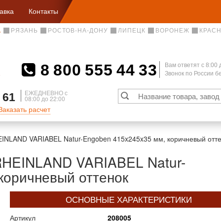
авка
Контакты
А
РЯЗАНЬ
РОСТОВ-НА-ДОНУ
ЛИПЕЦК
ВОРОНЕЖ
КРАС
8 800 555 44 33
Вам ответят c 8:00 
Звонок по России 
А
ЕЖЕДНЕВНО с
 61
08:00 до 22:00
Заказать расчет
INLAND VARIABEL Natur-Engoben 415x245x35 мм, коричневый отт
RHEINLAND VARIABEL Natur-
коричневый оттенок
ОСНОВНЫЕ ХАРАКТЕРИСТИКИ
Артикул
208005