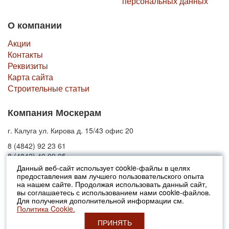
персональных данных
О компании
Акции
Контакты
Реквизиты
Карта сайта
Строительные статьи
Компания Москерам
г. Калуга ул. Кирова д. 15/43 офис 20
8 (4842) 92 23 61
8 (4842) 40 09 95
Данный веб-сайт использует cookie-файлы в целях
предоставления вам лучшего пользовательского опыта
© 2010-2026 Москерам
на нашем сайте. Продолжая использовать данный сайт,
Указанные на сайте цены не являются публичной офертой (ст.435 ГК
вы соглашаетесь с использованием нами cookie-файлов.
РФ).
Для получения дополнительной информации см.
Стоимость и наличие товара просьба уточнять в офисах продаж....
Политика Cookie.
ПРИНЯТЬ