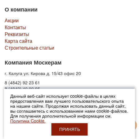
О компании
Акции
Контакты
Реквизиты
Карта сайта
Строительные статьи
Компания Москерам
г. Калуга ул. Кирова д. 15/43 офис 20
8 (4842) 92 23 61
8 (4842) 40 09 95
Данный веб-сайт использует cookie-файлы в целях
предоставления вам лучшего пользовательского опыта
© 2010-2026 Москерам
на нашем сайте. Продолжая использовать данный сайт,
Указанные на сайте цены не являются публичной офертой (ст.435 ГК
вы соглашаетесь с использованием нами cookie-файлов.
РФ).
Для получения дополнительной информации см.
Стоимость и наличие товара просьба уточнять в офисах продаж....
Политика Cookie.
ПРИНЯТЬ