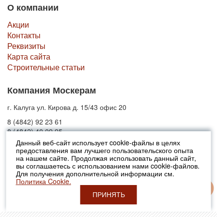
О компании
Акции
Контакты
Реквизиты
Карта сайта
Строительные статьи
Компания Москерам
г. Калуга ул. Кирова д. 15/43 офис 20
8 (4842) 92 23 61
8 (4842) 40 09 95
Данный веб-сайт использует cookie-файлы в целях
предоставления вам лучшего пользовательского опыта
© 2010-2026 Москерам
на нашем сайте. Продолжая использовать данный сайт,
Указанные на сайте цены не являются публичной офертой (ст.435 ГК
вы соглашаетесь с использованием нами cookie-файлов.
РФ).
Для получения дополнительной информации см.
Стоимость и наличие товара просьба уточнять в офисах продаж....
Политика Cookie.
ПРИНЯТЬ