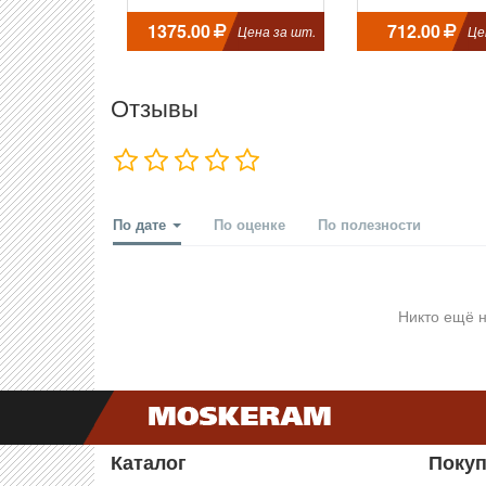
1375.00
712.00
Цена за шт.
Це
Отзывы
По дате
По оценке
По полезности
Никто ещё н
Каталог
Поку