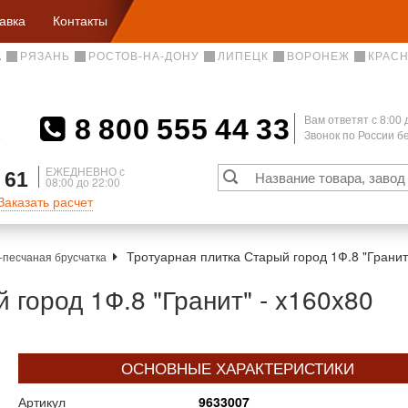
авка
Контакты
А
РЯЗАНЬ
РОСТОВ-НА-ДОНУ
ЛИПЕЦК
ВОРОНЕЖ
КРАС
8 800 555 44 33
Вам ответят c 8:00 
Звонок по России 
А
ЕЖЕДНЕВНО с
 61
08:00 до 22:00
Заказать расчет
Тротуарная плитка Старый город 1Ф.8 "Гранит
песчаная брусчатка
 город 1Ф.8 "Гранит" - x160x80
ОСНОВНЫЕ ХАРАКТЕРИСТИКИ
Артикул
9633007