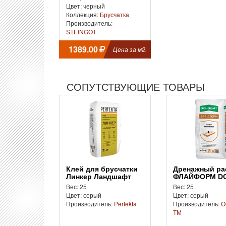
Цвет: черный
Коллекция:
Брусчатка
Производитель:
STEINGOT
1389.00
Цена за м2.
СОПУТСТВУЮЩИЕ ТОВАРЫ
Клей для брусчатки
Дренажный раствор
Линкер Ландшафт
ФЛАЙФОРМ DC
Фикс
Вес: 25
Вес: 25
Цвет: серый
Цвет: серый
Производитель:
Perfekta
Производитель:
О
ТМ