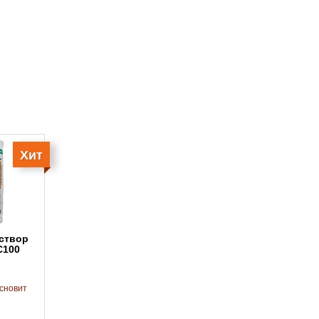
Хит
100
сновит