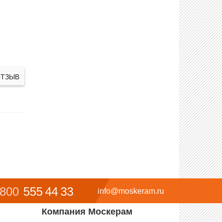
ОТЗЫВ
 800
555 44 33
info@moskeram.ru
Компания Москерам