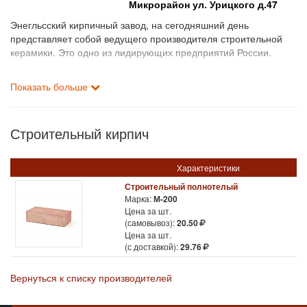
Микрорайон ул. Урицкого д.47
Энегльсский кирпичный завод, на сегодняшний день
представляет собой ведущего производителя строительной
керамики. Это одно из лидирующих предприятий России.
Завод функционирует уже 83 года и работает в
Показать больше
круглосуточном режиме.
Основной продукцией Энгельсского кирпичного завода
Строительный кирпич
является полнотелый керамический кирпич моделей М-150 и
М-200, обладающий морозостойкостью в 100 циклов.
Характеристики
Такой высокомарочный кирпич используется в строительстве
Строительный полнотелый
таких важных элементов зданий, как, например, цоколи или
Марка:
М-200
самонесущие конструкции.
Цена за шт.
Также, с недавнего времени, кирпичный завод производит
(самовывоз):
20.50
фасадный редуцированный кирпич, который является
Цена за шт.
замечательной альтернативой простым фасадам и стенам.
(с доставкой):
29.76
Производственный объем завода составляет 50 миллионов
штук кирпичей в год.
Вернуться к списку производителей
Вся продукция Энгельсского завода сертифицирована, в