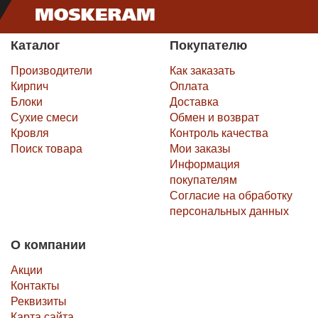
соответствии с ГОСТом 530-2012. К дополнительным
показателям качества можно отнести тот факт, что на всех
стадиях производства изделия подвергаются строжайшему
Каталог
Покупателю
операционному контролю. Приёмосдаточные и периодические
испытания ведутся лабораторией отдела технического
Производители
Как заказать
контроля.
Кирпич
Оплата
Блоки
Доставка
К объектам строительства, в процессе возведения которых
Сухие смеси
Обмен и возврат
используются изделия Энгельсского кирпичного завода,
Кровля
Контроль качества
относятся: жилые здания, объекты социальной сферы, церкви,
Поиск товара
Мои заказы
храмы и объекты культурно-исторической ценности, такие,
например, как Воронежский Камерный театр.
Информация
покупателям
Завод сам осуществляет доставку своей продукции по всей
Согласие на обработку
России.
персональных данных
О компании
Акции
Контакты
Реквизиты
Карта сайта