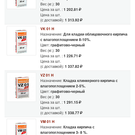
Вес (кг.):
30
Цена за шт. :
1 202.81
Цена за шт.
(с доставкой):
1 313.92
VK 01 H
Назначение:
Для кладки облицовочного кирпича
с влагопоглощением 8-10%.
Цвет:
графитово-черный
Вес (кг.):
30
Цена за шт. :
1 226.71
Цена за шт.
(с доставкой):
1 337.82
VZ 01 H
Назначение:
Кладка клинкерного кирпича с
влагопоглощением 2-5%.
Цвет:
графитово-черный
Вес (кг.):
30
Цена за шт. :
1 291.15
Цена за шт.
(с доставкой):
1 338.77
VM 01 H
Назначение:
Кладка кирпича с
влагопоглощением 3- 8 %.