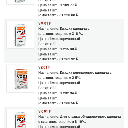
Цена за шт. :
1 109.77
Цена за шт.
(с доставкой):
1 220.88
VM 01 F
Назначение:
Кладка кирпича с
влагопоглощением 3- 8 %.
Цвет:
тёмно-коричневый
Вес (кг.):
30
Цена за шт. :
1 215.30
Цена за шт.
(с доставкой):
1 262.92
VZ 01 F
Назначение:
Кладка клинкерного кирпича с
влагопоглощением 2-5%.
Цвет:
тёмно-коричневый
Вес (кг.):
30
Цена за шт. :
1 232.94
Цена за шт.
(с доставкой):
1 280.56
VK 01 F
Назначение:
Для кладки облицовочного кирпича
с влагопоглощением 8-10%.
Цвет:
темно-коричневый