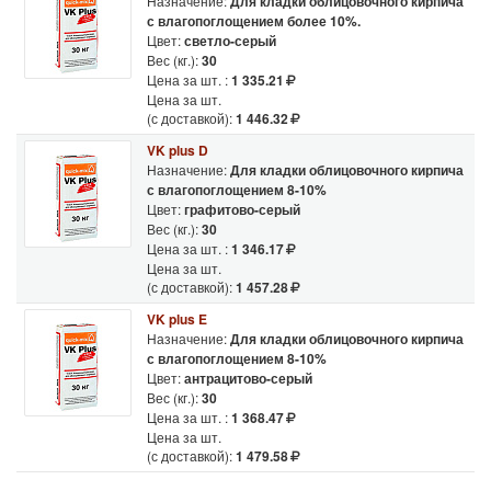
Назначение:
Для кладки облицовочного кирпича
с влагопоглощением более 10%.
Цвет:
светло-серый
Вес (кг.):
30
Цена за шт. :
1 335.21
Цена за шт.
(с доставкой):
1 446.32
VK plus D
Назначение:
Для кладки облицовочного кирпича
с влагопоглощением 8-10%
Цвет:
графитово-серый
Вес (кг.):
30
Цена за шт. :
1 346.17
Цена за шт.
(с доставкой):
1 457.28
VK plus E
Назначение:
Для кладки облицовочного кирпича
с влагопоглощением 8-10%
Цвет:
антрацитово-серый
Вес (кг.):
30
Цена за шт. :
1 368.47
Цена за шт.
(с доставкой):
1 479.58