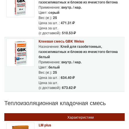
газосиликатных и блоков из ячеистого бетона
Применение:
внутр. / нар.
Цвет:
серый
Вес (кг.):
25
Цена за шт. :
471.31
Цена за шт.
(с доставкой):
510.53
Клеевая смесь GBK Weiss
Назначение:
Клей для газобетонных,
газосиликатных и блоков из ячеистого бетона
белый
Применение:
внутр. / нар.
Цвет:
белый
Вес (кг.):
25
Цена за шт. :
634.40
Цена за шт.
(с доставкой):
673.62
Теплоизоляционная кладочная смесь
Характеристики
LM plus