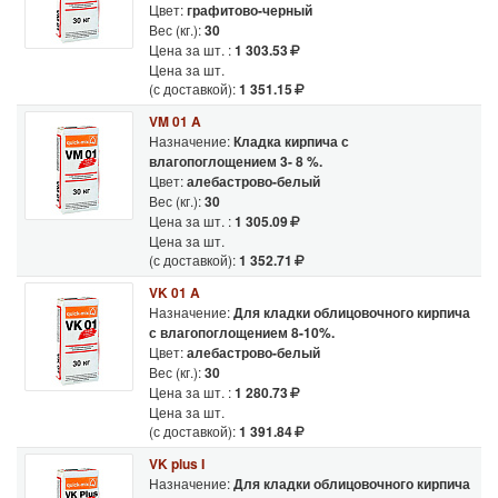
Цвет:
графитово-черный
Вес (кг.):
30
Цена за шт. :
1 303.53
Цена за шт.
(с доставкой):
1 351.15
VM 01 A
Назначение:
Кладка кирпича с
влагопоглощением 3- 8 %.
Цвет:
алебастрово-белый
Вес (кг.):
30
Цена за шт. :
1 305.09
Цена за шт.
(с доставкой):
1 352.71
VK 01 A
Назначение:
Для кладки облицовочного кирпича
с влагопоглощением 8-10%.
Цвет:
алебастрово-белый
Вес (кг.):
30
Цена за шт. :
1 280.73
Цена за шт.
(с доставкой):
1 391.84
VK plus I
Назначение:
Для кладки облицовочного кирпича