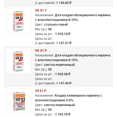
(с доставкой):
1 126.85
VK 01 T
Назначение:
Для кладки облицовочного кирпича
с влагопоглощением 8-10%.
Цвет:
стально-серый
Вес (кг.):
30
Цена за шт. :
1 016.10
Цена за шт.
(с доставкой):
1 127.21
VK 01 P
Назначение:
Для кладки облицовочного кирпича
с влагопоглощением 8-10%.
Цвет:
светло-коричневый
Вес (кг.):
30
Цена за шт. :
1 036.38
Цена за шт.
(с доставкой):
1 147.49
VZ 01 P
Назначение:
Кладка клинкерного кирпича с
влагопоглощением 2-5%.
Цвет:
светло-коричневый
Вес (кг.):
30
Цена за шт. :
1 102.76