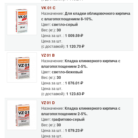
VK 01 C
Назначение:
Для кладки облицовочного кирпича
с влагопоглощением 8-10%.
Цвет:
светло-серый
Вес (кг.):
30
Цена за шт. :
1 009.59
Цена за шт.
(с доставкой):
1 120.70
VZ 01 B
Назначение:
Кладка клинкерного кирпича с
влагопоглощением 2-5%.
Цвет:
светло-бежевый
Вес (кг.):
30
Цена за шт. :
1 076.01
Цена за шт.
(с доставкой):
1 123.63
VZ 01 D
Назначение:
Кладка клинкерного кирпича с
влагопоглощением 2-5%.
Цвет:
графитово-серый
Вес (кг.):
30
Цена за шт. :
1 079.23
Цена за шт.