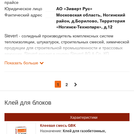
прайсе
Юридическое лицо
АО «Зиверт Рус»
Фактический адрес
Московская область, Ногинский
район, д.Борилово, Территория
«Ногинск-Технопарк», д.12
Sievert - солидный производитель комплексных систем
теплоизоляции, штукатурок, строительных смесей, химической
продукции для строительной промышленности и трассовых
вяжущих. Sievert входит в группу Sievert AG & Co. KG,
холдинговую управляющую компанию, владеющую долями
Показать больше
участия в предприятиях, действующих в пяти различных
областях строительной промышленности. Компании,
входящие в группу Sievert, расположены в Германии,
Люксембурге, Польше, Чехии, Украине и России. Всего в
1
2
группу входят 110 предприятий.
Клей для блоков
Характеристики
Клеевая смесь GBK
Назначение:
Клей для газобетонных,