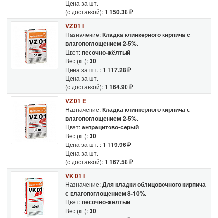
Цена за шт.
(с доставкой):
1 150.38
VZ 01 I
Назначение:
Кладка клинкерного кирпича с
влагопоглощением 2-5%.
Цвет:
песочно-жёлтый
Вес (кг.):
30
Цена за шт. :
1 117.28
Цена за шт.
(с доставкой):
1 164.90
VZ 01 E
Назначение:
Кладка клинкерного кирпича с
влагопоглощением 2-5%.
Цвет:
антрацитово-серый
Вес (кг.):
30
Цена за шт. :
1 119.96
Цена за шт.
(с доставкой):
1 167.58
VK 01 I
Назначение:
Для кладки облицовочного кирпича
с влагопоглощением 8-10%.
Цвет:
песочно-желтый
Вес (кг.):
30