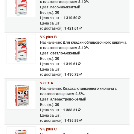
с влагопоглощением 8-10%
Цвет:
песочно-желтый
Вес (кг.):
30
Цена за шт. :
1 310.50
Цена за шт.
(с доставкой):
1 421.61
VK plus B
Назначение:
Для кладки облицовочного кирпича
с влагопоглощением 8-10%
Цвет:
светло-бежевый
Вес (кг.):
30
Цена за шт. :
1 319.61
Цена за шт.
(с доставкой):
1 430.72
VZ 01 A
Назначение:
Кладка клинкерного кирпича с
влагопоглощением 2-5%.
Цвет:
алебастрово-белый
Вес (кг.):
30
Цена за шт. :
1 388.31
Цена за шт.
(с доставкой):
1 435.93
VK plus С