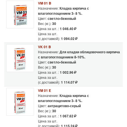
VM 01 B
Назначение:
Кладка кирпича с
влагопоглощением 3- 8 %.
Цвет:
светло-бежевый
Вес (кг.):
30
Цена за шт. :
1 046.40
Цена за шт.
(с доставкой):
1 094.02
VK 01 B
Назначение:
Для кладки облицовочного кирпича
с влагопоглощением 8-10%.
Цвет:
светло-бежевый
Вес (кг.):
30
Цена за шт. :
1 002.96
Цена за шт.
(с доставкой):
1 114.07
VM 01 E
Назначение:
Кладка кирпича с
влагопоглощением 3- 8 %.
Цвет:
антрацитово-серый
Вес (кг.):
30
Цена за шт. :
1 067.62
Цена за шт.
(с доставкой):
1 115.24