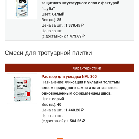
защитного штукатурного слоя с фактурой
“шуба”
Цвет:
белый
Вес (кг.):
25
Цена за шт. :
1 378.45
Цена за шт.
(с доставкой):
1 473.69
Смеси для тротуарной плитки
Характеристики
Раствор для укладки NVL 300
Назначение:
Фиксация и укладка толстым
слоем природного камня и плит из него с
одновременным оформлением швов.
Цвет:
серый
Вес (кг.):
40
Цена за шт. :
1 440.26
Цена за шт.
(с доставкой):
1 504.26