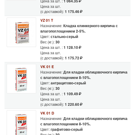
Цена за шт. :
1 064.35
Цена за шт.
(с доставкой):
1 175.46
VZ 01 T
Назначение:
Кладка клинкерного кирпича с
влагопоглощением 2-5%.
Цвет:
стально-серый
Вес (кг.):
30
Цена за шт. :
1 128.10
Цена за шт.
(с доставкой):
1 175.72
VK 01 E
Назначение:
Для кладки облицовочного кирпича
с влагопоглощением 8-10%.
Цвет:
антрацитово-серый
Вес (кг.):
30
Цена за шт. :
1 109.49
Цена за шт.
(с доставкой):
1 220.60
VK 01 D
Назначение:
Для кладки облицовочного кирпича
с влагопоглощением 8-10%.
Цвет:
графитово-серый
Вес (кг.):
30