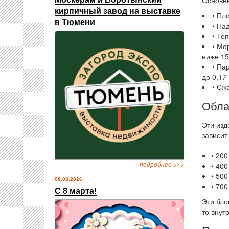
Основны
кирпичный завод на выставке
• Пл
в Тюмени
• На
• Те
• Мо
ниже 15
• Па
до 0,17 
• Сж
Обла
Эти изд
зависит
• 200
подробнее >>>
• 400
• 500
08.03.2026
• 700
С 8 марта!
Эти бло
то внут