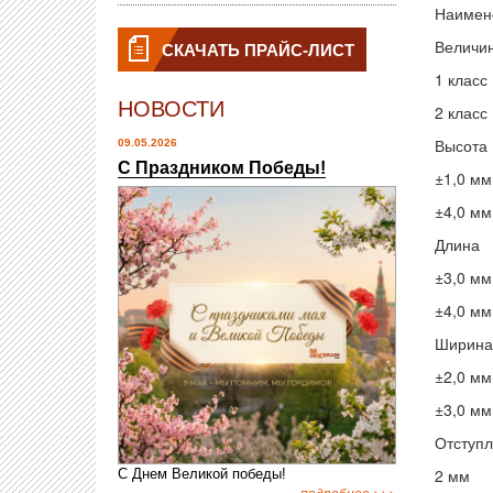
Наимен
Величин
СКАЧАТЬ ПРАЙС-ЛИСТ
1 класс
НОВОСТИ
2 класс
Высота
09.05.2026
С Праздником Победы!
±1,0 мм
±4,0 мм
Длина
±3,0 мм
±4,0 мм
Ширина
±2,0 мм
±3,0 мм
Отступл
2 мм
С Днем Великой победы!
подробнее >>>