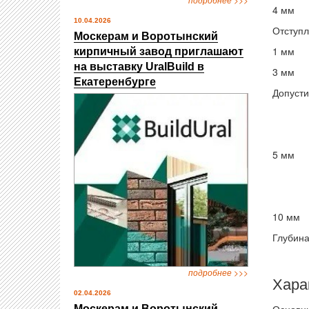
4 мм
10.04.2026
Отступл
Москерам и Воротынский
1 мм
кирпичный завод приглашают
на выставку UralBuild в
3 мм
Екатеренбурге
Допусти
5 мм
10 мм
Глубина
подробнее >>>
Хара
02.04.2026
Москерам и Воротынский