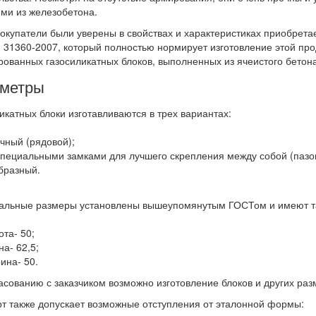
ми из железобетона.
окупатели были уверены в свойствах и характеристиках приобрета
31360-2007, который полностью нормирует изготовление этой про
ованных газосиликатных блоков, выполненных из ячеистого бетона
метры
икатных блоки изготавливаются в трех вариантах:
чный (рядовой);
 специальными замками для лучшего скрепления между собой (пазо
бразный.
льные размеры установлены вышеупомянутым ГОСТом и имеют так
ота- 50;
на- 62,5;
ина- 50.
асованию с заказчиком возможно изготовление блоков и других раз
т также допускает возможные отступления от эталонной формы: