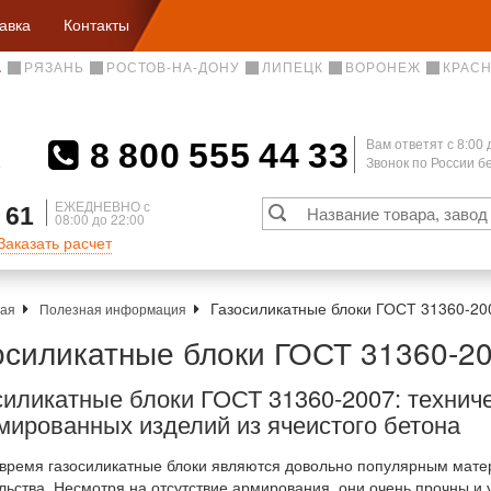
авка
Контакты
А
РЯЗАНЬ
РОСТОВ-НА-ДОНУ
ЛИПЕЦК
ВОРОНЕЖ
КРАС
8 800 555 44 33
Вам ответят c 8:00 
Звонок по России 
А
ЕЖЕДНЕВНО с
 61
08:00 до 22:00
Заказать расчет
Газосиликатные блоки ГОСТ 31360-20
ная
Полезная информация
осиликатные блоки ГОСТ 31360-2
силикатные блоки ГОСТ 31360-2007: технич
мированных изделий из ячеистого бетона
время газосиликатные блоки являются довольно популярным мат
льства. Несмотря на отсутствие армирования, они очень прочны и