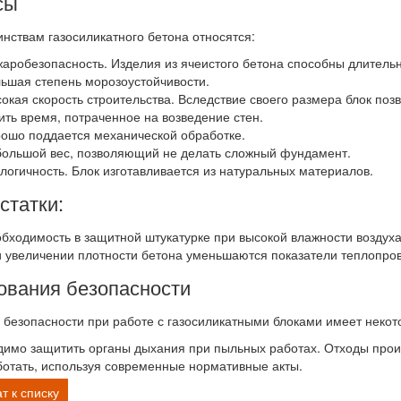
сы
инствам газосиликатного бетона относятся:
жаробезопасность. Изделия из ячеистого бетона способны длительн
льшая степень морозоустойчивости.
сокая скорость строительства. Вследствие своего размера блок поз
ть время, потраченное на возведение стен.
рошо поддается механической обработке.
большой вес, позволяющий не делать сложный фундамент.
ологичность. Блок изготавливается из натуральных материалов.
статки:
обходимость в защитной штукатурке при высокой влажности воздуха
и увеличении плотности бетона уменьшаются показатели теплопров
ования безопасности
 безопасности при работе с газосиликатными блоками имеет некот
имо защитить органы дыхания при пыльных работах. Отходы произ
отать, используя современные нормативные акты.
т к списку