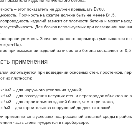
е показатели изделий из ячеистого бетона:
отность – этот показатель не должен превышать D700.
дежность. Прочность на сжатие должна быть не менее В1,5.
плопроводность изделий зависит от плотности бетона и может находи
розоустойчивость. Для блоков используемых при возведении внешни
.
ронепроницаемость. Значение данного параметра уменьшается с по
мг/(м·ч·Па).
атие при высыхании изделий из ячеистого бетона составляет от 0,5 
сть применения
елия используются при возведении основных стен, простенков, пе
 от их плотности:
 кг /м3 – для наружного утепления зданий;
 кг/ м3 – для возведения несущих стен и перегородок объектов не 
 кг/ м3 – для строительства зданий более, чем в три этажа;
 кг/м3 – для строительства сооружений до девяти этажей.
ки применяются в условиях неагрессивной внешней среды в района
ренняя часть стены нуждается в паробарьере.