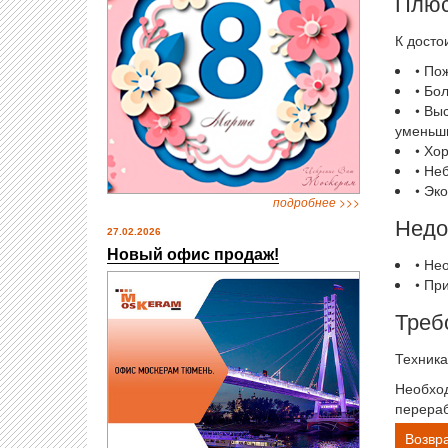
Плю
К досто
• По
• Бо
• Вы
уменьши
• Хо
• Не
• Эк
подробнее >>>
Недо
27.02.2026
Новый офис продаж!
• Не
• Пр
Треб
Техника
Необход
перераб
Возвра