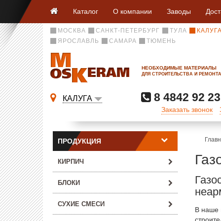
Каталог
О компании
Заводы
Дост
МОСКВА
САНКТ-ПЕТЕРБУРГ
ТУЛА
КАЛУГ
ЯРОСЛАВЛЬ
САМАРА
ТЮМЕНЬ
НЕОБХОДИМЫЕ МАТЕРИАЛЫ
ДЛЯ СТРОИТЕЛЬСТВА И РЕМОНТ
8 4842 92 23
КАЛУГА
Заказать звонок
Глав
ПРОДУКЦИЯ
Газ
КИРПИЧ
Газо
БЛОКИ
неар
СУХИЕ СМЕСИ
В наше 
строите