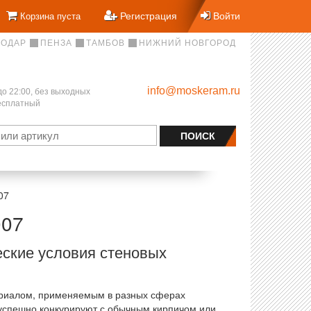
Регистрация
Войти
Корзина пуста
НОДАР
ПЕНЗА
ТАМБОВ
НИЖНИЙ НОВГОРОД
info@moskeram.ru
до 22:00, без выходных
бесплатный
07
007
еские условия стеновых
ериалом, применяемым в разных сферах
 успешно конкурируют с обычным кирпичом или