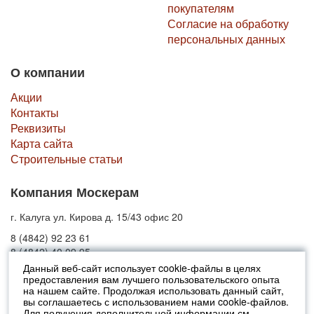
покупателям
Согласие на обработку
персональных данных
О компании
Акции
Контакты
Реквизиты
Карта сайта
Строительные статьи
Компания Москерам
г. Калуга ул. Кирова д. 15/43 офис 20
8 (4842) 92 23 61
8 (4842) 40 09 95
Данный веб-сайт использует cookie-файлы в целях
предоставления вам лучшего пользовательского опыта
© 2010-2026 Москерам
на нашем сайте. Продолжая использовать данный сайт,
Указанные на сайте цены не являются публичной офертой (ст.435 ГК
вы соглашаетесь с использованием нами cookie-файлов.
РФ).
Для получения дополнительной информации см.