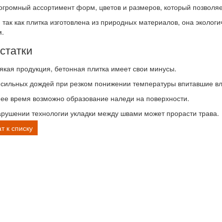
огромный ассортимент форм, цветов и размеров, который позволяе
 так как плитка изготовлена из природных материалов, она эколог
.
статки
сякая продукция, бетонная плитка имеет свои минусы.
 сильных дождей при резком понижении температуры впитавшие вла
нее время возможно образование наледи на поверхности.
арушении технологии укладки между швами может прорасти трава.
т к списку