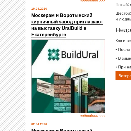
Пятый: 
10.04.2026
Шестой:
Москерам и Воротынский
и людям
кирпичный завод приглашают
Недо
на выставку UralBuild в
Екатеренбурге
Как и в
• После
• В зим
• При н
Возвра
подробнее >>>
02.04.2026
Москерам и Воротынский