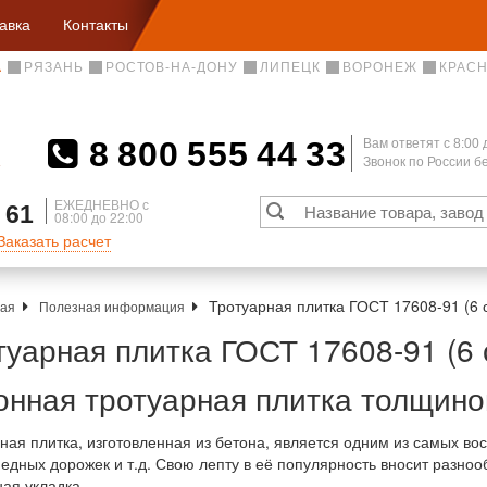
авка
Контакты
А
РЯЗАНЬ
РОСТОВ-НА-ДОНУ
ЛИПЕЦК
ВОРОНЕЖ
КРАС
8 800 555 44 33
Вам ответят c 8:00 
Звонок по России 
А
ЕЖЕДНЕВНО с
 61
08:00 до 22:00
Заказать расчет
Тротуарная плитка ГОСТ 17608-91 (6 
ная
Полезная информация
туарная плитка ГОСТ 17608-91 (6 
онная тротуарная плитка толщино
ная плитка, изготовленная из бетона, является одним из самых во
едных дорожек и т.д. Свою лепту в её популярность вносит разноо
ая укладка.