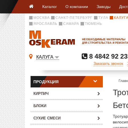
Каталог
О компании
Заводы
Дост
МОСКВА
САНКТ-ПЕТЕРБУРГ
ТУЛА
КАЛУГ
ЯРОСЛАВЛЬ
САМАРА
ТЮМЕНЬ
НЕОБХОДИМЫЕ МАТЕРИАЛЫ
ДЛЯ СТРОИТЕЛЬСТВА И РЕМОНТ
8 4842 92 23
КАЛУГА
Заказать звонок
Глав
ПРОДУКЦИЯ
Тро
КИРПИЧ
Бет
БЛОКИ
Тротуар
СУХИЕ СМЕСИ
велосип
несложн