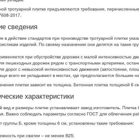
ной тротуарной плитке предъявляются требования, перечисленные 
608-2017.
е сведения
е в действие стандартов при производстве тротуарной плитки ука
ристикам изделий. По своему назначению они делятся на такие гру
применяется при обустройстве дорожек с малой интенсивностью дв
для пешеходных дорожек рядом с транспортными артериями, остано
для дорог с невысокой интенсивностью движения (автостоянки, площ
аще всего ее укладывают в местах, где предполагаются большие на
ачения плитки зависит ее толщина. Бетонная плитка толщиной 6 см 
ические характеристики
 вид и размеры плитки устанавливает завод изготовитель. Плитка 
я. Важно соблюдать параметры согласно ГОСТ для облегчения раб
т группы Б, кроме толщины 6 см, установлены такие требования:
ежность при сжатии – не менее В25;