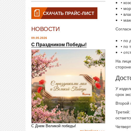
• коэ
• мор
СКАЧАТЬ ПРАЙС-ЛИСТ
• вла
• ма
НОВОСТИ
Согласн
09.05.2026
• по 
С Праздником Победы!
• по
• от
На лице
стороне
Дост
У издел
срок эк
Второй 
Третий:
остаетс
Четверт
С Днем Великой победы!
подробнее >>>