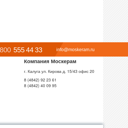
 800
555 44 33
info@moskeram.ru
Компания Москерам
г. Калуга ул. Кирова д. 15/43 офис 20
8 (4842) 92 23 61
8 (4842) 40 09 95