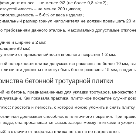
ффициент износа – не менее G2 (не более 0,8 г/см2);
озоустойчивость – не менее 200 циклов;
гопоглощаемость – 5-6% от веса изделия;
ксимальный размер гранул наполнителя не должен превышать 20 м
о требованиям данного эталона, максимально допустимые отклонен
длине и ширине ± 2 мм;
 толщине ±3 мм;
ступление от прямолинейности внешнего покрытия 1-2 мм.
вой поверхности плитки допускаются раковины не более 10 мм, вы
 плитки эти дефекты не могут быть более раковины 15 мм, впадины
оинства бетонной тротуарной плитки
ий из бетона, предназначенных для укладки тротуаров, множество
сплуатации. Как показала практика, плиточное покрытие служит до
плюс: простота и легкость, с которой можно уложить и снять плитку
 отличная дренажная способность плиточного покрытия. При прави
я воды, она просачивается сквозь зазоры между плитками и уходит.
ый: в отличие от асфальта плитка не тает и не нагревается.