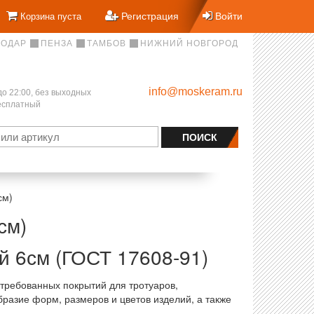
Регистрация
Войти
Корзина пуста
НОДАР
ПЕНЗА
ТАМБОВ
НИЖНИЙ НОВГОРОД
info@moskeram.ru
до 22:00, без выходных
бесплатный
см)
см)
й 6см (ГОСТ 17608-91)
стребованных покрытий для тротуаров,
бразие форм, размеров и цветов изделий, а также