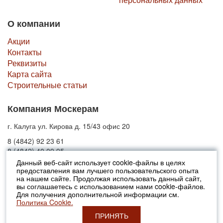
О компании
Акции
Контакты
Реквизиты
Карта сайта
Строительные статьи
Компания Москерам
г. Калуга ул. Кирова д. 15/43 офис 20
8 (4842) 92 23 61
8 (4842) 40 09 95
Данный веб-сайт использует cookie-файлы в целях
предоставления вам лучшего пользовательского опыта
© 2010-2026 Москерам
на нашем сайте. Продолжая использовать данный сайт,
Указанные на сайте цены не являются публичной офертой (ст.435 ГК
вы соглашаетесь с использованием нами cookie-файлов.
РФ).
Для получения дополнительной информации см.
Стоимость и наличие товара просьба уточнять в офисах продаж....
Политика Cookie.
ПРИНЯТЬ