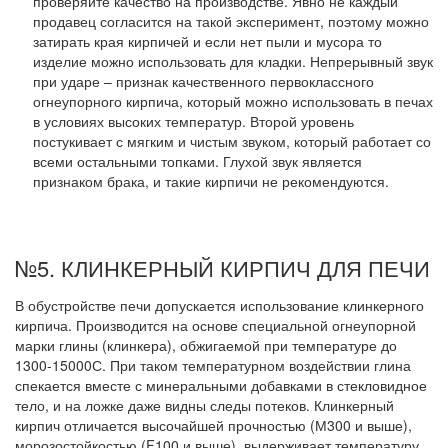
проверяйте качество на производстве. Явно не каждый
продавец согласится на такой эксперимент, поэтому можно
затирать края кирпичей и если нет пыли и мусора то
изделие можно использовать для кладки. Непрерывный звук
при ударе – признак качественного первоклассного
огнеупорного кирпича, который можно использовать в печах
в условиях высоких температур. Второй уровень
постукивает с мягким и чистым звуком, который работает со
всеми остальными топками. Глухой звук является
признаком брака, и такие кирпичи не рекомендуются.
№5. КЛИНКЕРНЫЙ КИРПИЧ ДЛЯ ПЕЧИ
В обустройстве печи допускается использование клинкерного
кирпича. Производится на основе специальной огнеупорной
марки глины (клинкера), обжигаемой при температуре до
1300-15000С. При таком температурном воздействии глина
спекается вместе с минеральными добавками в стекловидное
тело, и на ложке даже видны следы потеков. Клинкерный
кирпич отличается высочайшей прочностью (М300 и выше),
морозостойкостью (F100 и выше), выдерживает температуру