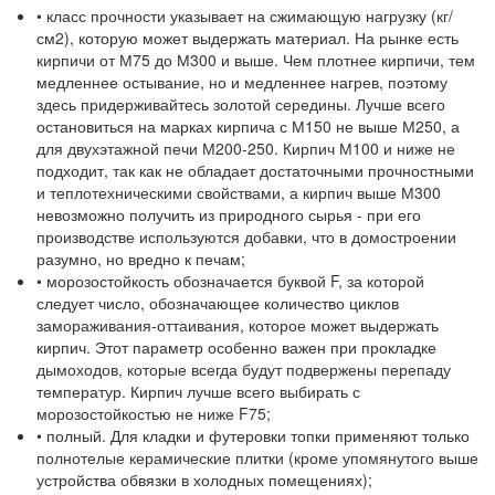
• класс прочности указывает на сжимающую нагрузку (кг/
см2), которую может выдержать материал. На рынке есть
кирпичи от М75 до М300 и выше. Чем плотнее кирпичи, тем
медленнее остывание, но и медленнее нагрев, поэтому
здесь придерживайтесь золотой середины. Лучше всего
остановиться на марках кирпича с М150 не выше М250, а
для двухэтажной печи М200-250. Кирпич М100 и ниже не
подходит, так как не обладает достаточными прочностными
и теплотехническими свойствами, а кирпич выше М300
невозможно получить из природного сырья - при его
производстве используются добавки, что в домостроении
разумно, но вредно к печам;
• морозостойкость обозначается буквой F, за которой
следует число, обозначающее количество циклов
замораживания-оттаивания, которое может выдержать
кирпич. Этот параметр особенно важен при прокладке
дымоходов, которые всегда будут подвержены перепаду
температур. Кирпич лучше всего выбирать с
морозостойкостью не ниже F75;
• полный. Для кладки и футеровки топки применяют только
полнотелые керамические плитки (кроме упомянутого выше
устройства обвязки в холодных помещениях);