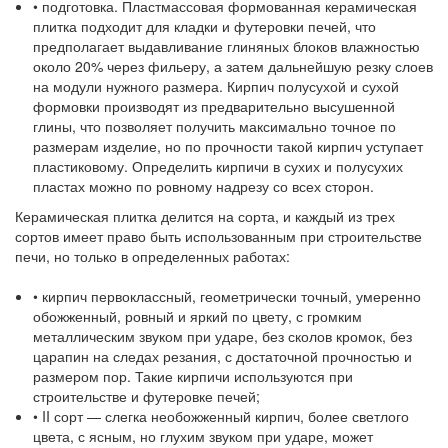
• подготовка. Пластмассовая формованная керамическая
плитка подходит для кладки и футеровки печей, что
предполагает выдавливание глиняных блоков влажностью
около 20% через фильеру, а затем дальнейшую резку слоев
на модули нужного размера. Кирпич полусухой и сухой
формовки производят из предварительно высушенной
глины, что позволяет получить максимально точное по
размерам изделие, но по прочности такой кирпич уступает
пластиковому. Определить кирпичи в сухих и полусухих
пластах можно по ровному надрезу со всех сторон.
Керамическая плитка делится на сорта, и каждый из трех
сортов имеет право быть использованным при строительстве
печи, но только в определенных работах:
• кирпич первоклассный, геометрически точный, умеренно
обожженный, ровный и яркий по цвету, с громким
металлическим звуком при ударе, без сколов кромок, без
царапин на следах резания, с достаточной прочностью и
размером пор. Такие кирпичи используются при
строительстве и футеровке печей;
• II сорт — слегка необожженный кирпич, более светлого
цвета, с ясным, но глухим звуком при ударе, может