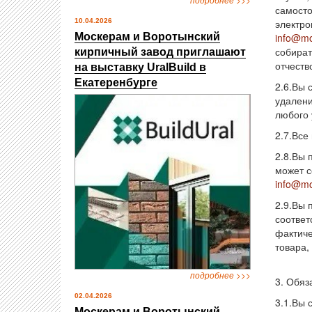
самосто
10.04.2026
электро
Москерам и Воротынский
info@mo
собират
кирпичный завод приглашают
отчеств
на выставку UralBuild в
Екатеренбурге
2.6.Вы 
удалени
любого 
2.7.Все
2.8.Вы 
может с
info@mo
2.9.Вы 
соответ
фактиче
товара,
подробнее >>>
3. Обяз
02.04.2026
3.1.Вы 
Москерам и Воротынский