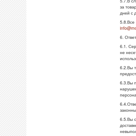
5.7.В с
за това
дней с 
5.8.Все
info@mo
6. Отве
6.1. Се
не несе
использ
6.2.Вы 
предост
6.3.Вы 
нарушен
персона
6.4.Отв
законны
6.5.Вы 
доставк
невыпол