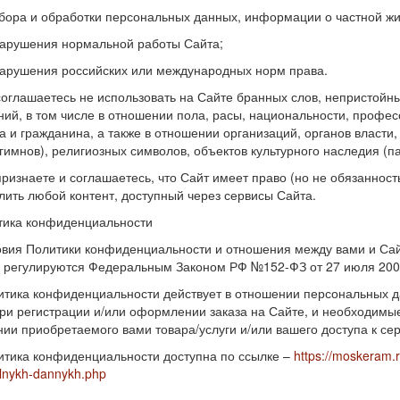
сбора и обработки персональных данных, информации о частной ж
нарушения нормальной работы Сайта;
нарушения российских или международных норм права.
соглашаетесь не использовать на Сайте бранных слов, непристойн
ий, в том числе в отношении пола, расы, национальности, професс
а и гражданина, а также в отношении организаций, органов власти
 гимнов), религиозных символов, объектов культурного наследия (п
признаете и соглашаетесь, что Сайт имеет право (но не обязанност
лить любой контент, доступный через сервисы Сайта.
тика конфиденциальности
овия Политики конфиденциальности и отношения между вами и Сай
 регулируются Федеральным Законом РФ №152-ФЗ от 27 июля 200
итика конфиденциальности действует в отношении персональных д
при регистрации и/или оформлении заказа на Сайте, и необходимы
ии приобретаемого вами товара/услуги и/или вашего доступа к се
итика конфиденциальности доступна по ссылке –
https://moskeram.r
lnykh-dannykh.php