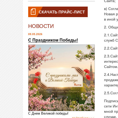
Сайта;
в) Согл
СКАЧАТЬ ПРАЙС-ЛИСТ
Новая р
в иной 
НОВОСТИ
2. Общи
2.1.Сай
09.05.2026
служб С
С Праздником Победы!
2.2.Сай
2.3.Сай
интерес
Сайтом
2.4.Нас
продаже
характе
2.5.Сог
Подписы
сети Ин
мной пр
С Днем Великой победы!
случае,
подробнее >>>