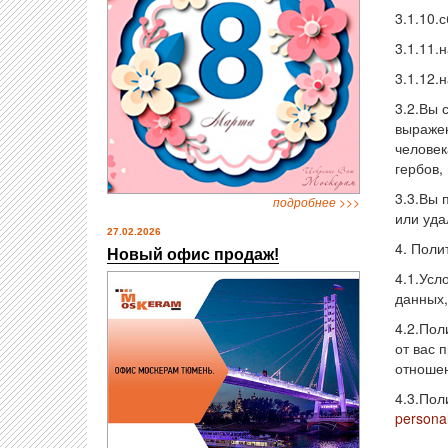
3.1.10.
3.1.11.
3.1.12.
3.2.Вы 
выражен
человек
гербов,
3.3.Вы 
подробнее >>>
или уда
27.02.2026
4. Поли
Новый офис продаж!
4.1.Усл
данных,
4.2.Пол
от вас 
отношен
4.3.Пол
persona