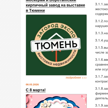
3.1.1.з
кирпичный завод на выставке
жестоко
в Тюмени
содержи
3.1.2.п
нарушен
3.1.3.н
3.1.4.у
3.1.5.в
числе з
3.1.6.в
сравнен
или осу
3.1.7.з
подробнее >>>
контрак
08.03.2026
3.1.8.з
С 8 марта!
фирменн
деятель
3.1.9.з