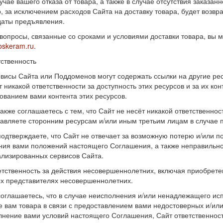
лучае вашего отказа от товара, а также в случае отсутствия заказа
р, за исключением расходов Сайта на доставку товара, будет возв
даты предъявления.
 вопросы, связанные со сроками и условиями доставки товара, вы м
skeram.ru
.
тственность
рвисы Сайта или Поддоменов могут содержать ссылки на другие рес
т никакой ответственности за доступность этих ресурсов и за их ко
ованием вами контента этих ресурсов.
также соглашаетесь с тем, что Сайт не несёт никакой ответственно
авляете сторонним ресурсам и/или иным третьим лицам в случае п
подтверждаете, что Сайт не отвечает за возможную потерю и/или п
ия вами положений настоящего Соглашения, а также неправильног
лизированных сервисов Сайта.
етственность за действия несовершеннолетних, включая приобретен
х представителях несовершеннолетних.
соглашаетесь, что в случае неисполнения и/или ненадлежащего ис
е вам товара в связи с предоставлением вами недостоверных и/или
нение вами условий настоящего Соглашения, Сайт ответственност