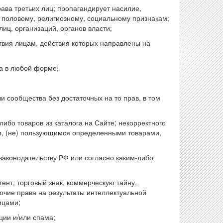
рава третьих лиц; пропагандирует насилие,
 половому, религиозному, социальному признакам;
иц, организаций, органов власти;
твия лицам, действия которых направлены на
а в любой форме;
ли сообщества без достаточных на то прав, в том
либо товаров из каталога на Сайте; некорректного
м, (не) пользующимся определенными товарами,
 законодательству РФ или согласно каким-либо
тент, торговый знак, коммерческую тайну,
очие права на результаты интеллектуальной
ицами;
ии и/или спама;