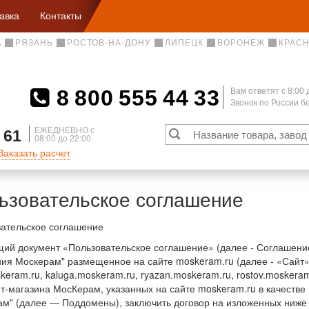
авка
Контакты
А
РЯЗАНЬ
РОСТОВ-НА-ДОНУ
ЛИПЕЦК
ВОРОНЕЖ
КРАС
8 800 555 44 33
Вам ответят c 8:00 
Звонок по России 
А
ЕЖЕДНЕВНО с
 61
08:00 до 22:00
Заказать расчет
ьзовательское соглашение
ательское соглашение
ий документ «Пользовательское соглашение» (далее - Соглашен
ия Москерам" размещенное на сайте moskeram.ru (далее - «Сайт»)
skeram.ru, kaluga.moskeram.ru, ryazan.moskeram.ru, rostov.moskeram
т-магазина МосКерам, указанных на сайте moskeram.ru в качест
м" (далее — Поддомены), заключить договор на изложенных ниже