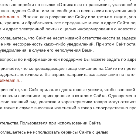
ятельно перейти по ссылке «Отписаться от рассылки», указанной 
нного адреса Сайта или же сообщить о несогласии получения ин
skeram.ru
. Я также даю разрешение Сайту или третьим лицам, уп
ь, хранить и обрабатывать все переданные мною в адрес Сайта п
о и адрес электронной почты) с целью информирования о новостях
соглашаетесь, что Сайт не несет никакой ответственности за задер
е или несохранность каких-либо уведомлений. При этом Сайт оста
уведомления, в случае его неполучения Вами.
 вопросы по информационной поддержке Вы можете задать по адр
признаёте, что сопровождающее товар описание на Сайте не пре
одержать неточности. Вы вправе направить все замечания по нето
skeram.ru
.
признаёте, что Сайт прилагает достаточные усилия, чтобы внешний 
ствовали описаниям, приведенным в каталоге Сайта. Одновременно
ские внешний вид, упаковка и характеристики товара могут отличат
 а также в случае внесения изменений в товар непосредственно пр
ательства Пользователя при использовании Сайта
соглашаетесь не использовать сервисы Сайта с целью: