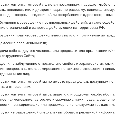
агрузки контента, который является незаконным, нарушает любые п
сть, ненависть и/или дискриминацию по расовому, национальному,
т недостоверные сведения и/или оскорбления в адрес конкретных л
обуждения к совершению противоправных действий, а также содейс
ие ограничений и запретов, действующих на территории РФ;
арушения прав несовершеннолетних лиц и/или причинение им вред
щемления прав меньшинств;
ыдачи себя за другого человека или представителя организации и/и
а сотрудников Сайта;
ведения в заблуждение относительно свойств и характеристик каких-
ия товаров, а также формирования негативного отношения к лица
ждения таких лиц;
агрузки контента, который вы не имеете права делать доступным по
тным отношениям;
агрузки контента, который затрагивает и/или содержит какой-либо па
ое наименование, авторские и смежные с ними права, а равно пр
ности, принадлежащие или правомерно используемые третьими л
агрузки не разрешенной специальным образом рекламной информац