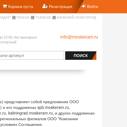
Регистрация
Войти
Корзина пуста
НОДАР
ПЕНЗА
ТАМБОВ
НИЖНИЙ НОВГОРОД
info@moskeram.ru
до 22:00, без выходных
бесплатный
ие) представляет собой предложение ООО
 и его поддоменах spb.moskeram.ru,
.ru, kaliningrad.moskeram.ru, и других поддоменах
ве региональных филиалов ООО "Компания
 условиях Соглашения.