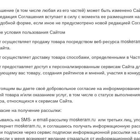
ашение (в том числе любая из его частей) может быть изменено Са
едакция Соглашения вступает в силу с момента ее размещения на
удобной форме, если иное не предусмотрено новой редакцией Сог
е условия пользования Сайтом
т осуществляет продажу товара посредством веб-ресурса moskera
айта.
т осуществляет доставку товара способами, определенными в Час
т предоставляет доступ к персонализированным сервисам Сайта 
ующему вас товару, создания рейтингов и мнений, участия в конк
.
тоящим вы даете своё добровольное согласие на информирование в
й товара и/или оказанием услуг, в том числе о статусе выполнения
ра, относящихся к сервисам Сайта.
ласие на получение рассылки:
ваясь на SMS- и email-рассылку moskeram.ru или третьих лиц, уп
тернет moskeram.ru, я соглашаюсь получать информационную расс
и подписке через сервис подписки информационной рассылки на с
 если у меня возникнет желание отказаться от информационной р