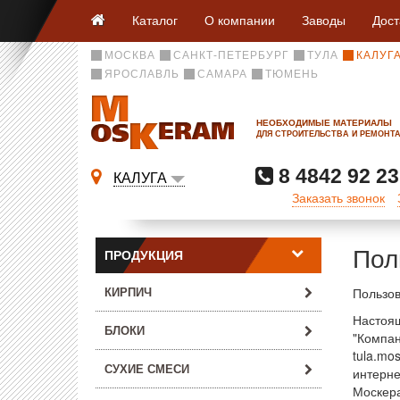
Каталог
О компании
Заводы
Дост
МОСКВА
САНКТ-ПЕТЕРБУРГ
ТУЛА
КАЛУГ
ЯРОСЛАВЛЬ
САМАРА
ТЮМЕНЬ
НЕОБХОДИМЫЕ МАТЕРИАЛЫ
ДЛЯ СТРОИТЕЛЬСТВА И РЕМОНТ
8 4842 92 23
КАЛУГА
Заказать звонок
Пол
ПРОДУКЦИЯ
КИРПИЧ
Пользов
Настоящ
БЛОКИ
"Компан
tula.mo
СУХИЕ СМЕСИ
интерне
Москера