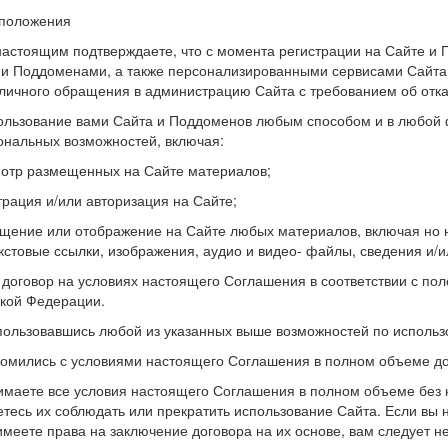
положения
настоящим подтверждаете, что с момента регистрации на Сайте и 
и Поддоменами, а также персонализированными сервисами Сайта,
личного обращения в администрацию Сайта с требованием об отк
ользование вами Сайта и Поддоменов любым способом и в любой 
нальных возможностей, включая:
отр размещенных на Сайте материалов;
трация и/или авторизация на Сайте;
щение или отображение на Сайте любых материалов, включая но не
кстовые ссылки, изображения, аудио и видео- файлы, сведения и/
 договор на условиях настоящего Соглашения в соответствии с пол
кой Федерации.
пользовавшись любой из указанных выше возможностей по использ
комились с условиями настоящего Соглашения в полном объеме до
имаете все условия настоящего Соглашения в полном объеме без к
етесь их соблюдать или прекратить использование Сайта. Если вы
имеете права на заключение договора на их основе, вам следует 